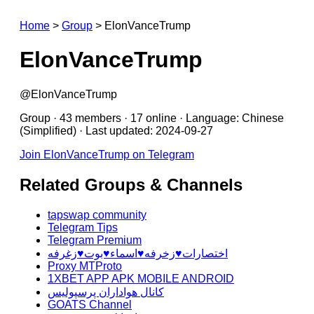
Home
>
Group
>
ElonVanceTrump
ElonVanceTrump
@ElonVanceTrump
Group · 43 members · 17 online · Language: Chinese
(Simplified) · Last updated: 2024-09-27
Join ElonVanceTrump on Telegram
Related Groups & Channels
tapswap community
Telegram Tips
Telegram Premium
اختصارات♥️زخرفه♥️اسماء♥️بوت♥️زغرفه
Proxy MTProto
1XBET APP APK MOBILE ANDROID
کانال هواداران پرسپولیس
GOATS Channel