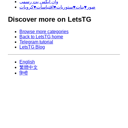
وان ایکس بت رسمی
صور♥️بنات♥️ستوريات♥️اقتباسات♥️كروبات
Discover more on LetsTG
Browse more categories
Back to LetsTG home
Telegram tutorial
LetsTG Blog
English
繁體中文
हिन्दी