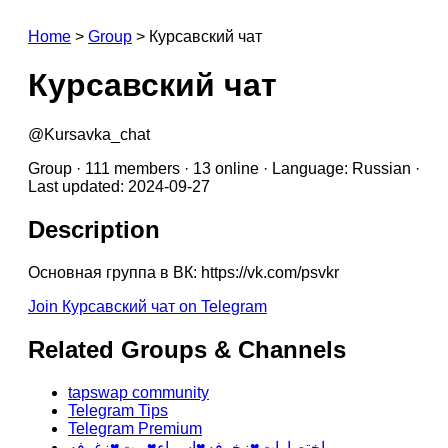
Home
>
Group
>
Курсавский чат
Курсавский чат
@Kursavka_chat
Group · 111 members · 13 online · Language: Russian ·
Last updated: 2024-09-27
Description
Основная группа в ВК: https://vk.com/psvkr
Join Курсавский чат on Telegram
Related Groups & Channels
tapswap community
Telegram Tips
Telegram Premium
اختصارات♥️زخرفه♥️اسماء♥️بوت♥️زغرفه