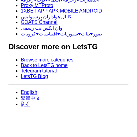
Proxy MTProto
1XBET APP APK MOBILE ANDROID
کانال هواداران پرسپولیس
GOATS Channel
وان ایکس بت رسمی
صور♥️بنات♥️ستوريات♥️اقتباسات♥️كروبات
Discover more on LetsTG
Browse more categories
Back to LetsTG home
Telegram tutorial
LetsTG Blog
English
繁體中文
हिन्दी