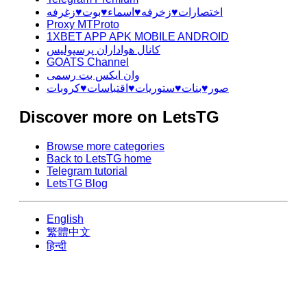
اختصارات♥️زخرفه♥️اسماء♥️بوت♥️زغرفه
Proxy MTProto
1XBET APP APK MOBILE ANDROID
کانال هواداران پرسپولیس
GOATS Channel
وان ایکس بت رسمی
صور♥️بنات♥️ستوريات♥️اقتباسات♥️كروبات
Discover more on LetsTG
Browse more categories
Back to LetsTG home
Telegram tutorial
LetsTG Blog
English
繁體中文
हिन्दी