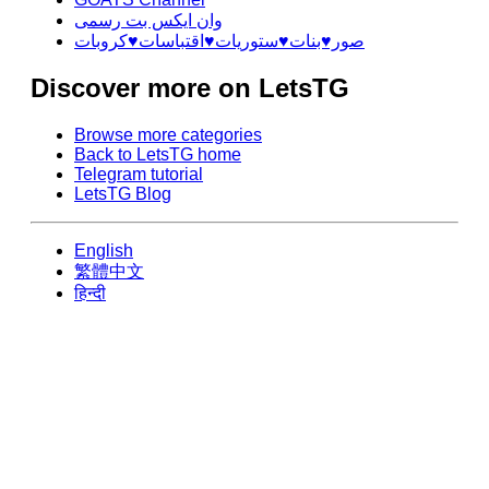
وان ایکس بت رسمی
صور♥️بنات♥️ستوريات♥️اقتباسات♥️كروبات
Discover more on LetsTG
Browse more categories
Back to LetsTG home
Telegram tutorial
LetsTG Blog
English
繁體中文
हिन्दी