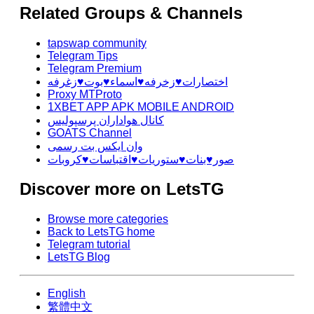
Related Groups & Channels
tapswap community
Telegram Tips
Telegram Premium
اختصارات♥️زخرفه♥️اسماء♥️بوت♥️زغرفه
Proxy MTProto
1XBET APP APK MOBILE ANDROID
کانال هواداران پرسپولیس
GOATS Channel
وان ایکس بت رسمی
صور♥️بنات♥️ستوريات♥️اقتباسات♥️كروبات
Discover more on LetsTG
Browse more categories
Back to LetsTG home
Telegram tutorial
LetsTG Blog
English
繁體中文