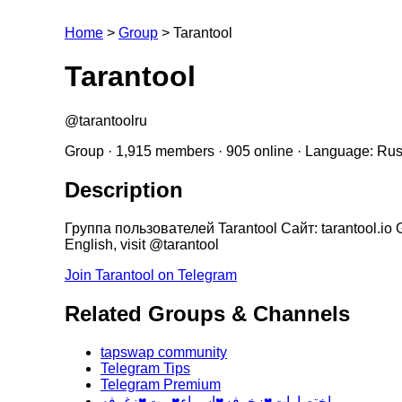
Home
>
Group
>
Tarantool
Tarantool
@tarantoolru
Group · 1,915 members · 905 online · Language: Rus
Description
Группа пользователей Tarantool Сайт: tarantool.io Gi
English, visit @tarantool
Join Tarantool on Telegram
Related Groups & Channels
tapswap community
Telegram Tips
Telegram Premium
اختصارات♥️زخرفه♥️اسماء♥️بوت♥️زغرفه