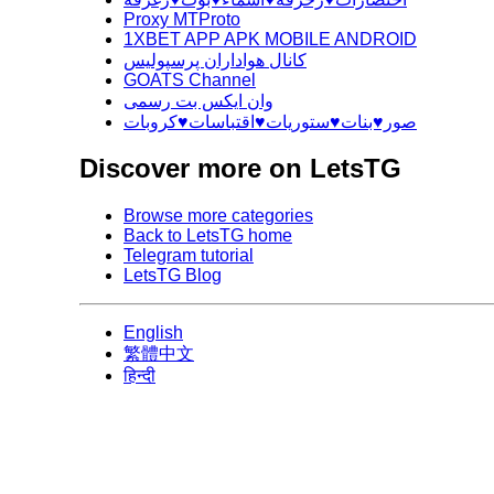
Proxy MTProto
1XBET APP APK MOBILE ANDROID
کانال هواداران پرسپولیس
GOATS Channel
وان ایکس بت رسمی
صور♥️بنات♥️ستوريات♥️اقتباسات♥️كروبات
Discover more on LetsTG
Browse more categories
Back to LetsTG home
Telegram tutorial
LetsTG Blog
English
繁體中文
हिन्दी