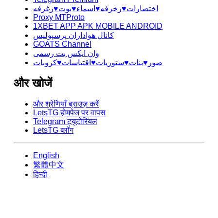
اختصارات♥️زخرفه♥️اسماء♥️بوت♥️زغرفه
Proxy MTProto
1XBET APP APK MOBILE ANDROID
کانال هواداران پرسپولیس
GOATS Channel
وان ایکس بت رسمی
صور♥️بنات♥️ستوريات♥️اقتباسات♥️كروبات
और खोजें
और श्रेणियाँ ब्राउज़ करें
LetsTG होमपेज पर वापस
Telegram ट्यूटोरियल
LetsTG ब्लॉग
English
繁體中文
हिन्दी