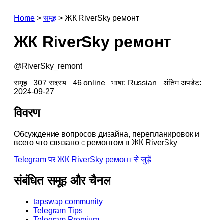
Home
>
समूह
>
ЖК RiverSky ремонт
ЖК RiverSky ремонт
@RiverSky_remont
समूह · 307 सदस्य · 46 online · भाषा: Russian · अंतिम अपडेट:
2024-09-27
विवरण
Обсуждение вопросов дизайна, перепланировок и
всего что связано с ремонтом в ЖК RiverSky
Telegram पर ЖК RiverSky ремонт से जुड़ें
संबंधित समूह और चैनल
tapswap community
Telegram Tips
Telegram Premium