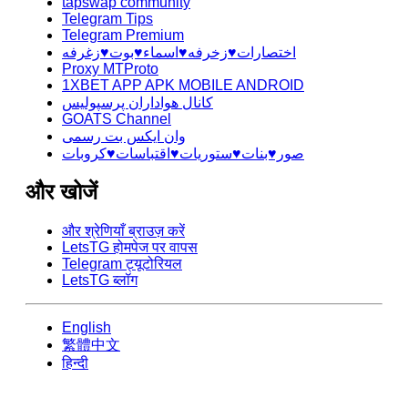
tapswap community
Telegram Tips
Telegram Premium
اختصارات♥️زخرفه♥️اسماء♥️بوت♥️زغرفه
Proxy MTProto
1XBET APP APK MOBILE ANDROID
کانال هواداران پرسپولیس
GOATS Channel
وان ایکس بت رسمی
صور♥️بنات♥️ستوريات♥️اقتباسات♥️كروبات
और खोजें
और श्रेणियाँ ब्राउज़ करें
LetsTG होमपेज पर वापस
Telegram ट्यूटोरियल
LetsTG ब्लॉग
English
繁體中文
हिन्दी