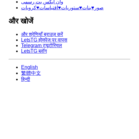
وان ایکس بت رسمی
صور♥️بنات♥️ستوريات♥️اقتباسات♥️كروبات
और खोजें
और श्रेणियाँ ब्राउज़ करें
LetsTG होमपेज पर वापस
Telegram ट्यूटोरियल
LetsTG ब्लॉग
English
繁體中文
हिन्दी