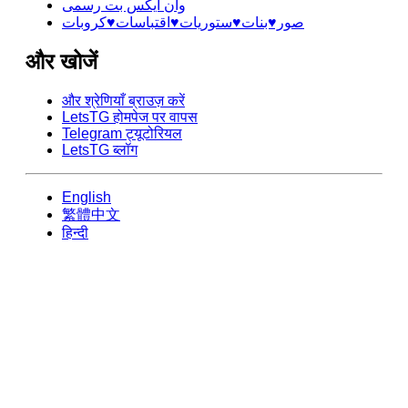
وان ایکس بت رسمی
صور♥️بنات♥️ستوريات♥️اقتباسات♥️كروبات
और खोजें
और श्रेणियाँ ब्राउज़ करें
LetsTG होमपेज पर वापस
Telegram ट्यूटोरियल
LetsTG ब्लॉग
English
繁體中文
हिन्दी