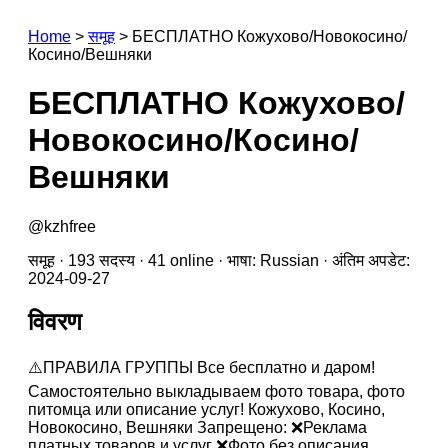
Home
>
समूह
>
БЕСПЛАТНО Кожухово/Новокосино/
Косино/Вешняки
БЕСПЛАТНО Кожухово/
Новокосино/Косино/
Вешняки
@kzhfree
समूह · 193 सदस्य · 41 online · भाषा: Russian · अंतिम अपडेट:
2024-09-27
विवरण
⚠️ПРАВИЛА ГРУППЫ Все бесплатно и даром!
Самостоятельно выкладываем фото товара, фото
питомца или описание услуг! Кожухово, Косино,
Новокосино, Вешняки Запрещено: ❌Реклама
платных товаров и услуг ❌Фото без описания