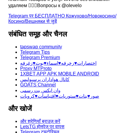
удаляем 🙋🏻‍♀️Вопросы к @olevelo
Telegram पर БЕСПЛАТНО Кожухово/Новокосино/
Косино/Вешняки से जुड़ें
संबंधित समूह और चैनल
tapswap community
Telegram Tips
Telegram Premium
اختصارات♥️زخرفه♥️اسماء♥️بوت♥️زغرفه
Proxy MTProto
1XBET APP APK MOBILE ANDROID
کانال هواداران پرسپولیس
GOATS Channel
وان ایکس بت رسمی
صور♥️بنات♥️ستوريات♥️اقتباسات♥️كروبات
और खोजें
और श्रेणियाँ ब्राउज़ करें
LetsTG होमपेज पर वापस
Telegram ट्यूटोरियल