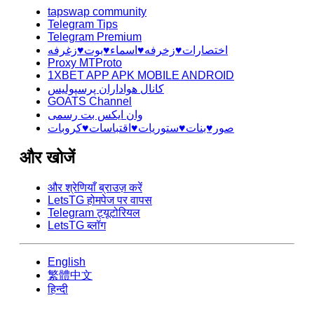
tapswap community
Telegram Tips
Telegram Premium
اختصارات♥️زخرفه♥️اسماء♥️بوت♥️زغرفه
Proxy MTProto
1XBET APP APK MOBILE ANDROID
کانال هواداران پرسپولیس
GOATS Channel
وان ایکس بت رسمی
صور♥️بنات♥️ستوريات♥️اقتباسات♥️كروبات
और खोजें
और श्रेणियाँ ब्राउज़ करें
LetsTG होमपेज पर वापस
Telegram ट्यूटोरियल
LetsTG ब्लॉग
English
繁體中文
हिन्दी