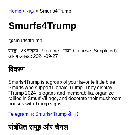
Home
>
समूह
>
Smurfs4Trump
Smurfs4Trump
@smurfs4trump
समूह · 23 सदस्य · 9 online · भाषा: Chinese (Simplified) ·
अंतिम अपडेट: 2024-09-27
विवरण
Smurfs4Trump is a group of your favorite little blue
Smurfs who support Donald Trump. They display
"Trump 2024" slogans and memorabilia, organize
rallies in Smurf Village, and decorate their mushroom
houses with Trump signs.
Telegram पर Smurfs4Trump से जुड़ें
संबंधित समूह और चैनल