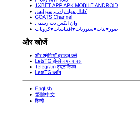
1XBET APP APK MOBILE ANDROID
کانال هواداران پرسپولیس
GOATS Channel
وان ایکس بت رسمی
صور♥️بنات♥️ستوريات♥️اقتباسات♥️كروبات
और खोजें
और श्रेणियाँ ब्राउज़ करें
LetsTG होमपेज पर वापस
Telegram ट्यूटोरियल
LetsTG ब्लॉग
English
繁體中文
हिन्दी