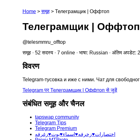
Home
>
समूह
>
Телеграмщик | Оффтоп
Телеграмщик | Оффтоп
@telesmmru_offtop
समूह · 52 सदस्य · 7 online · भाषा: Russian · अंतिम अपडेट
विवरण
Telegram-тусовка и иже с ними. Чат для свободн
Telegram पर Телеграмщик | Оффтоп से जुड़ें
संबंधित समूह और चैनल
tapswap community
Telegram Tips
Telegram Premium
اختصارات♥️زخرفه♥️اسماء♥️بوت♥️زغرفه
Proxy MTProto