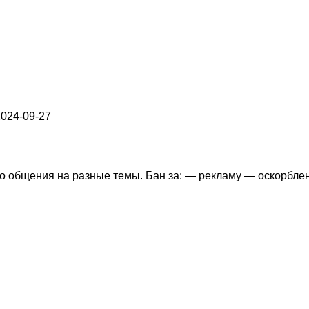
: 2024-09-27
ого общения на разные темы. Бан за: — рекламу — оскорбл