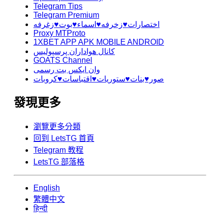
Telegram Tips
Telegram Premium
اختصارات♥️زخرفه♥️اسماء♥️بوت♥️زغرفه
Proxy MTProto
1XBET APP APK MOBILE ANDROID
کانال هواداران پرسپولیس
GOATS Channel
وان ایکس بت رسمی
صور♥️بنات♥️ستوريات♥️اقتباسات♥️كروبات
發現更多
瀏覽更多分類
回到 LetsTG 首頁
Telegram 教程
LetsTG 部落格
English
繁體中文
हिन्दी