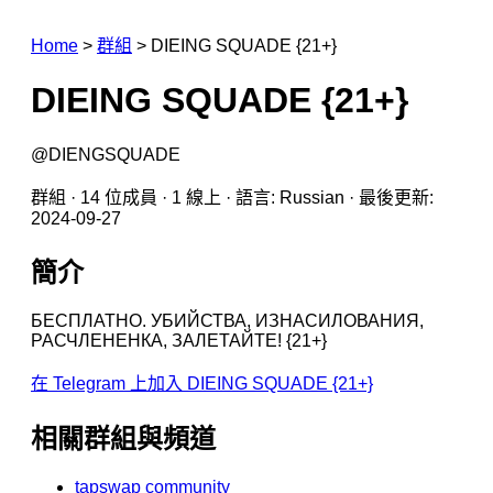
Home
>
群組
>
DIEING SQUADE {21+}
DIEING SQUADE {21+}
@DIENGSQUADE
群組 · 14 位成員 · 1 線上 · 語言: Russian · 最後更新:
2024-09-27
簡介
БЕСПЛАТНО. УБИЙСТВА, ИЗНАСИЛОВАНИЯ,
РАСЧЛЕНЕНКА, ЗАЛЕТАЙТЕ! {21+}
在 Telegram 上加入 DIEING SQUADE {21+}
相關群組與頻道
tapswap community