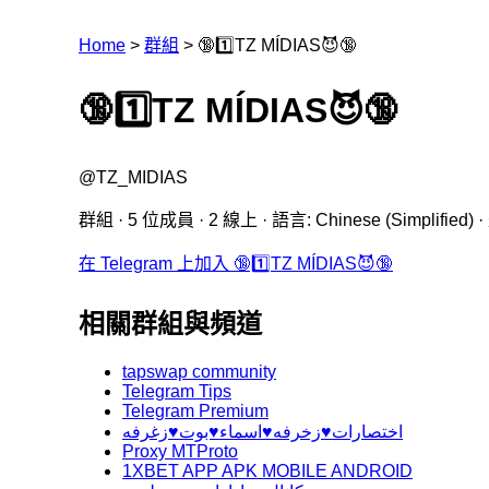
Home
>
群組
>
🔞1️⃣TZ MÍDIAS😈🔞
🔞1️⃣TZ MÍDIAS😈🔞
@TZ_MIDIAS
群組 · 5 位成員 · 2 線上 · 語言: Chinese (Simplified)
在 Telegram 上加入 🔞1️⃣TZ MÍDIAS😈🔞
相關群組與頻道
tapswap community
Telegram Tips
Telegram Premium
اختصارات♥️زخرفه♥️اسماء♥️بوت♥️زغرفه
Proxy MTProto
1XBET APP APK MOBILE ANDROID