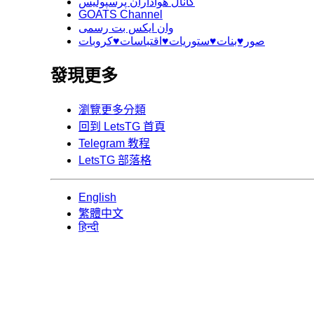
کانال هواداران پرسپولیس
GOATS Channel
وان ایکس بت رسمی
صور♥️بنات♥️ستوريات♥️اقتباسات♥️كروبات
發現更多
瀏覽更多分類
回到 LetsTG 首頁
Telegram 教程
LetsTG 部落格
English
繁體中文
हिन्दी