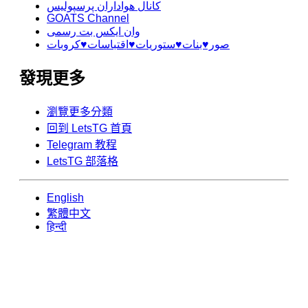
کانال هواداران پرسپولیس
GOATS Channel
وان ایکس بت رسمی
صور♥️بنات♥️ستوريات♥️اقتباسات♥️كروبات
發現更多
瀏覽更多分類
回到 LetsTG 首頁
Telegram 教程
LetsTG 部落格
English
繁體中文
हिन्दी