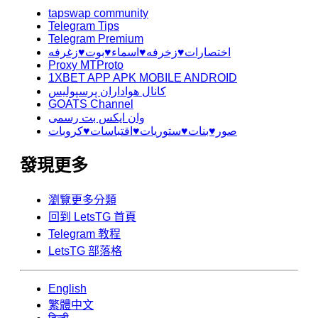
tapswap community
Telegram Tips
Telegram Premium
اختصارات♥️زخرفه♥️اسماء♥️بوت♥️زغرفه
Proxy MTProto
1XBET APP APK MOBILE ANDROID
کانال هواداران پرسپولیس
GOATS Channel
وان ایکس بت رسمی
صور♥️بنات♥️ستوريات♥️اقتباسات♥️كروبات
發現更多
瀏覽更多分類
回到 LetsTG 首頁
Telegram 教程
LetsTG 部落格
English
繁體中文