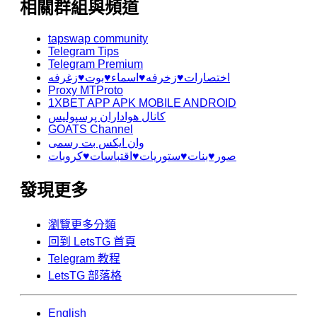
相關群組與頻道
tapswap community
Telegram Tips
Telegram Premium
اختصارات♥️زخرفه♥️اسماء♥️بوت♥️زغرفه
Proxy MTProto
1XBET APP APK MOBILE ANDROID
کانال هواداران پرسپولیس
GOATS Channel
وان ایکس بت رسمی
صور♥️بنات♥️ستوريات♥️اقتباسات♥️كروبات
發現更多
瀏覽更多分類
回到 LetsTG 首頁
Telegram 教程
LetsTG 部落格
English