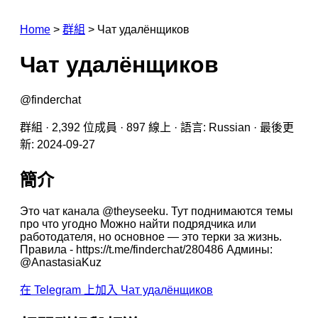
Home
>
群組
>
Чат удалёнщиков
Чат удалёнщиков
@finderchat
群組 · 2,392 位成員 · 897 線上 · 語言: Russian · 最後更
新: 2024-09-27
簡介
Это чат канала @theyseeku. Тут поднимаются темы
про что угодно Можно найти подрядчика или
работодателя, но основное — это терки за жизнь.
Правила - https://t.me/finderchat/280486 Админы:
@AnastasiaKuz
在 Telegram 上加入 Чат удалёнщиков