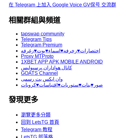
在 Telegram 上加入 Google Voice GV保号 交流群
相關群組與頻道
tapswap community
Telegram Tips
Telegram Premium
اختصارات♥️زخرفه♥️اسماء♥️بوت♥️زغرفه
Proxy MTProto
1XBET APP APK MOBILE ANDROID
کانال هواداران پرسپولیس
GOATS Channel
وان ایکس بت رسمی
صور♥️بنات♥️ستوريات♥️اقتباسات♥️كروبات
發現更多
瀏覽更多分類
回到 LetsTG 首頁
Telegram 教程
LetsTG 部落格