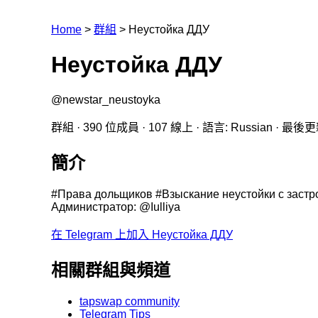
Home
>
群組
>
Неустойка ДДУ
Неустойка ДДУ
@newstar_neustoyka
群組 · 390 位成員 · 107 線上 · 語言: Russian · 最後更新
簡介
#Права дольщиков #Взыскание неустойки с заст
Администратор: @Iulliya
在 Telegram 上加入 Неустойка ДДУ
相關群組與頻道
tapswap community
Telegram Tips