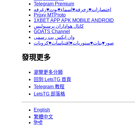
Telegram Premium
اختصارات♥️زخرفه♥️اسماء♥️بوت♥️زغرفه
Proxy MTProto
1XBET APP APK MOBILE ANDROID
کانال هواداران پرسپولیس
GOATS Channel
وان ایکس بت رسمی
صور♥️بنات♥️ستوريات♥️اقتباسات♥️كروبات
發現更多
瀏覽更多分類
回到 LetsTG 首頁
Telegram 教程
LetsTG 部落格
English
繁體中文
हिन्दी