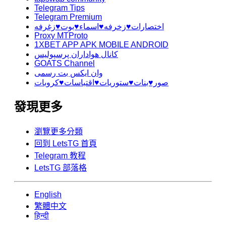
Telegram Tips
Telegram Premium
اختصارات♥️زخرفه♥️اسماء♥️بوت♥️زغرفه
Proxy MTProto
1XBET APP APK MOBILE ANDROID
کانال هواداران پرسپولیس
GOATS Channel
وان ایکس بت رسمی
صور♥️بنات♥️ستوريات♥️اقتباسات♥️كروبات
發現更多
瀏覽更多分類
回到 LetsTG 首頁
Telegram 教程
LetsTG 部落格
English
繁體中文
हिन्दी