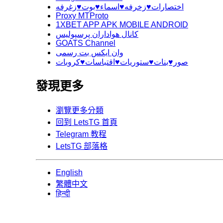
اختصارات♥️زخرفه♥️اسماء♥️بوت♥️زغرفه
Proxy MTProto
1XBET APP APK MOBILE ANDROID
کانال هواداران پرسپولیس
GOATS Channel
وان ایکس بت رسمی
صور♥️بنات♥️ستوريات♥️اقتباسات♥️كروبات
發現更多
瀏覽更多分類
回到 LetsTG 首頁
Telegram 教程
LetsTG 部落格
English
繁體中文
हिन्दी