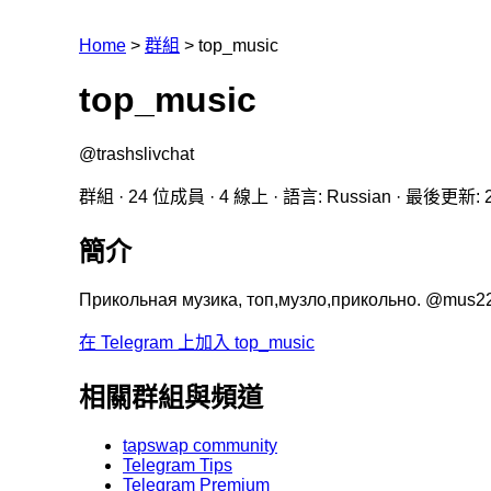
Home
>
群組
>
top_music
top_music
@trashslivchat
群組 · 24 位成員 · 4 線上 · 語言: Russian · 最後更新: 2
簡介
Прикольная музика, топ,музло,прикольно. @mus2
在 Telegram 上加入 top_music
相關群組與頻道
tapswap community
Telegram Tips
Telegram Premium