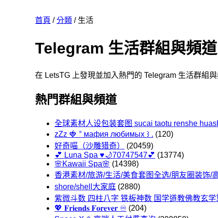
首頁
/
分類
/ 生活
Telegram 生活群組與頻道
在 LetsTG 上發現並加入熱門的 Telegram 生活
熱門群組與頻道
全球素材人设包装套图 sucai taotu renshe huas
zZz 🍓 ° мафия любимых ꒱ .
(120)
好奇喵（沙雕猎奇）
(20459)
💕 Luna Spa ♥️🌙70747547💕
(13774)
🌸Kawaii Spa🌸
(14398)
香港素材/旅游/生活/美食套图全选/朋友圈装饰/
shore/shell大家庭
(2880)
紫微斗数 四柱八字 铁板神数 国学道教佛教玄
💖 𝐅𝐫𝐢𝐞𝐧𝐝𝐬 𝐅𝐨𝐫𝐞𝐯𝐞𝐫 ♾️
(204)