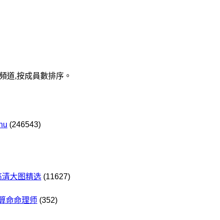
群組與頻道,按成員數排序。
hu
(246543)
高清大图精选
(11627)
学算命命理师
(352)