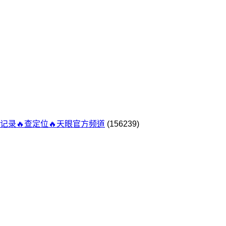
记录🔥查定位🔥天眼官方频道
(156239)