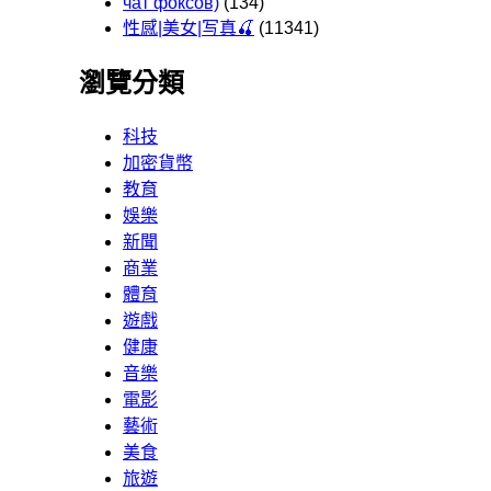
чат фоксов)
(134)
性感|美女|写真🍒
(11341)
瀏覽分類
科技
加密貨幣
教育
娛樂
新聞
商業
體育
遊戲
健康
音樂
電影
藝術
美食
旅遊