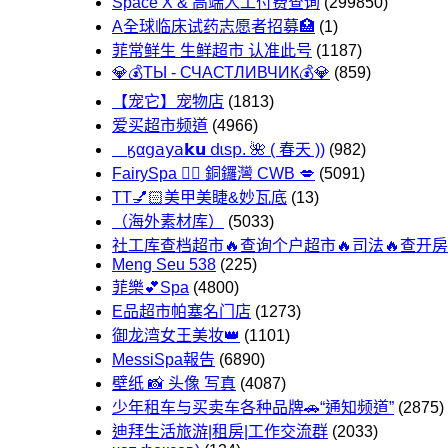
Space X & 高端人工付费查询
(299850)
A全球临床试药志愿者招募🏥
(1)
菲常鲜生 生鲜超市 认准此号
(1187)
💎💰ТЫ - СЧАСТЛИВЧИК💰💎
(859)
【宠它】宠物店
(1813)
爱买超市频道
(4966)
ㅤӄα𝗀𝖺𝗒𝖺𝗸𝘂 𝖽ɩѕ𝗉. 🌺 ( 春天 ))
(982)
FairySpa 🧚‍♂️ 銅鑼灣 CWB 💋
(5091)
TT💅🏻美甲美睫&妙瓦底
(13)
（海外素材库）
(5033)
社工库查档超市🔥查询个户超市🔥司法🔥查开房
Meng Seu 538
(225)
菲樂💕Spa
(4800)
E品超市帕塞名门店
(1273)
御龙湾女王美妆👑
(1101)
MessiSpa報告
(6890)
壁纸 📸 头像 写真
(4087)
少年租车与买卖车各种品牌🚗“通知频道”
(2875)
迪拜生活旅游|租房|工作交流群
(2033)