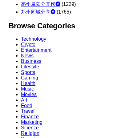
亳州阜阳公开榜🅥
(1229)
郑州同城分享🅥
(1765)
Browse Categories
Technology
Crypto
Entertainment
News
Business
Lifestyle
Sports
Gaming
Health
Music
Movies
Art
Food
Travel
Finance
Marketing
Science
Religion