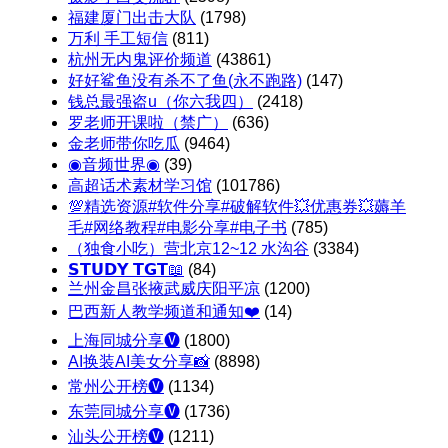
福建厦门出击大队
(1798)
万利 手工短信
(811)
杭州无内鬼评价频道
(43861)
好好鲨鱼没有杀不了鱼(永不跑路)
(147)
钱总最强盗u（你六我四）
(2418)
罗老师开课啦（禁广）
(636)
金老师带你吃瓜
(9464)
◉音频世界◉
(39)
高超话术素材学习馆
(101786)
💯精选资源#软件分享#破解软件💥优惠券💥薅羊
毛#网络教程#电影分享#电子书
(785)
（独食小吃）营北京12~12 水沟谷
(3384)
𝗦𝗧𝗨𝗗𝗬 𝗧𝗚𝗧📖
(84)
兰州金昌张掖武威庆阳平凉
(1200)
巴西新人教学频道和通知❤️
(14)
上海同城分享🅥
(1800)
AI换装AI美女分享📸
(8898)
常州公开榜🅥
(1134)
东莞同城分享🅥
(1736)
汕头公开榜🅥
(1211)