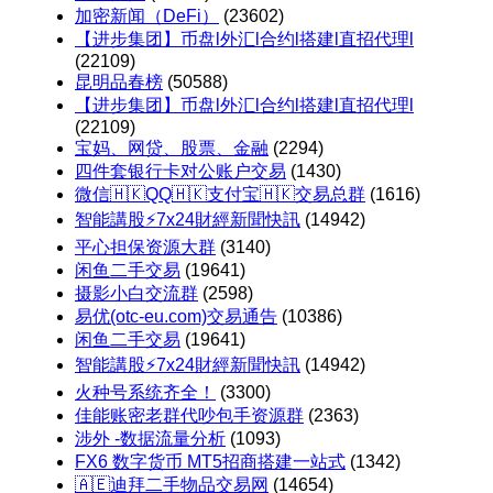
加密新闻（DeFi）
(23602)
【进步集团】币盘l外汇l合约l搭建l直招代理l
(22109)
昆明品春榜
(50588)
【进步集团】币盘l外汇l合约l搭建l直招代理l
(22109)
宝妈、网贷、股票、金融
(2294)
四件套银行卡对公账户交易
(1430)
微信🇭🇰QQ🇭🇰支付宝🇭🇰交易总群
(1616)
智能講股⚡️7x24財經新聞快訊
(14942)
平心担保资源大群
(3140)
闲鱼二手交易
(19641)
摄影小白交流群
(2598)
易优(otc-eu.com)交易通告
(10386)
闲鱼二手交易
(19641)
智能講股⚡️7x24財經新聞快訊
(14942)
火种号系统齐全！
(3300)
佳能账密老群代吵包手资源群
(2363)
涉外 -数据流量分析
(1093)
FX6 数字货币 MT5招商搭建一站式
(1342)
🇦🇪迪拜二手物品交易网
(14654)