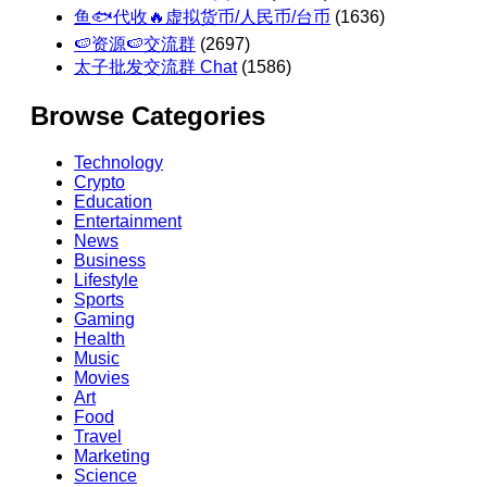
鱼🐟代收🔥虚拟货币/人民币/台币
(1636)
🍉资源🍉交流群
(2697)
太子批发交流群 Chat
(1586)
Browse Categories
Technology
Crypto
Education
Entertainment
News
Business
Lifestyle
Sports
Gaming
Health
Music
Movies
Art
Food
Travel
Marketing
Science